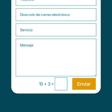
Enviar
=
10 + 3